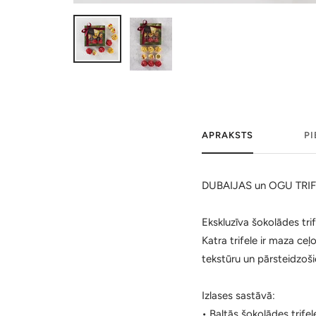
APRAKSTS
P
DUBAIJAS un OGU TRIF
Ekskluzīva šokolādes tr
Katra trifele ir maza c
tekstūru un pārsteidzoš
Izlases sastāvā:
• Baltās šokolādes trifel