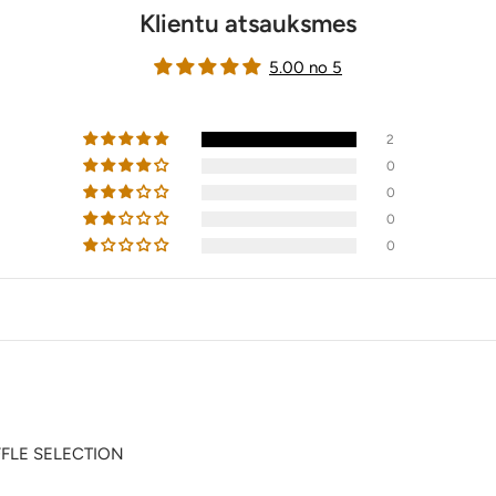
Klientu atsauksmes
5.00 no 5
2
0
0
0
0
FLE SELECTION