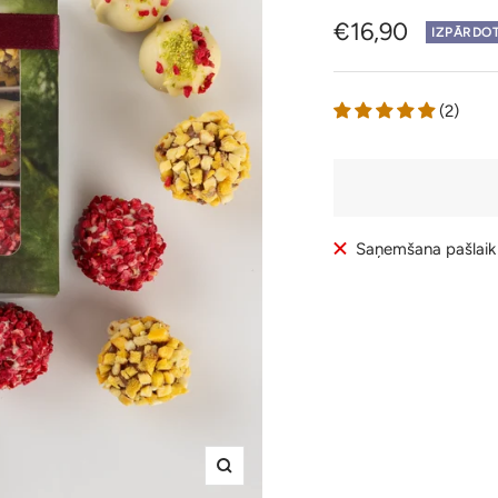
Pārdošanas
€16,90
IZPĀRDO
cena
(2)
Saņemšana pašlaik
Tālummaiņa