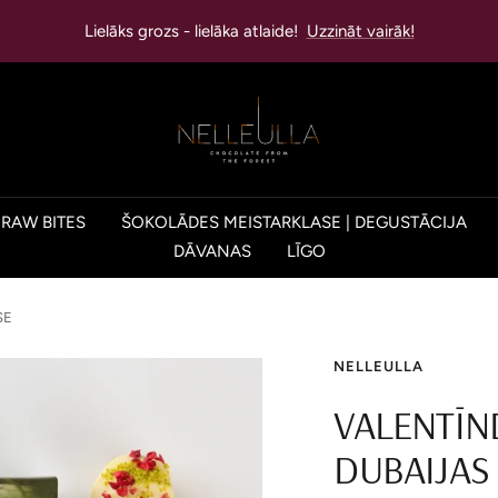
Lielāks grozs - lielāka atlaide!
Uzzināt vairāk!
s
NELLEULLA
 RAW BITES
ŠOKOLĀDES MEISTARKLASE | DEGUSTĀCIJA
DĀVANAS
LĪGO
SE
NELLEULLA
VALENTĪN
DUBAIJAS 