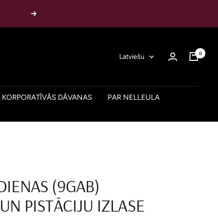
Nākamais
0
Valoda
Latviešu
KORPORATĪVĀS DĀVANAS
PAR NELLEULA
DIENAS (9GAB)
UN PISTĀCIJU IZLASE