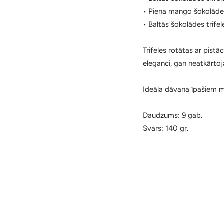
• Piena mango šokolādes
• Baltās šokolādes trife
Trifeles rotātas ar pistā
eleganci, gan neatkārto
Ideāla dāvana īpašiem m
Daudzums: 9 gab.
Svars: 140 gr.