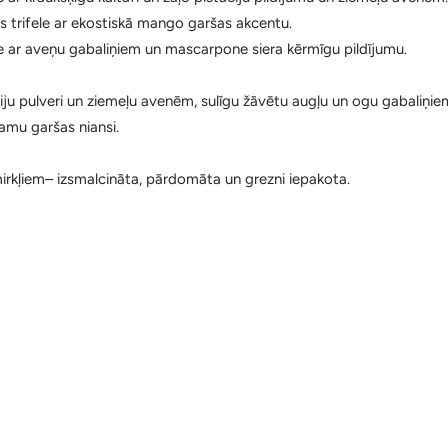
 trifele ar ekostiskā mango garšas akcentu.
le ar aveņu gabaliņiem un mascarpone siera kērmīgu pildījumu.
ciju pulveri un ziemeļu avenēm, sulīgu žāvētu augļu un ogu gabaliņiem
jamu garšas niansi.
irkļiem– izsmalcināta, pārdomāta un grezni iepakota.