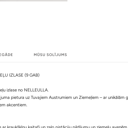
IEGĀDE
MŪSU SOLĪJUMS
EĻU IZLASE (9 GAB)
ifeļu izlase no NELLEULLA.
eļojuma pietura uz Tuvajiem Austrumiem un Ziemeļiem – ar unikālām 
iem akcentiem.
e ar kraukšķīgu kaitafi un zaļo pistāciju pildījumu un ziemeļu avenēm.